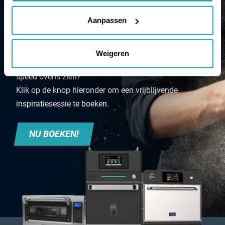
VRAAG EEN
Aanpassen
DEMONSTRATIE AAN
Weigeren
Wilt u de eindeloze mogelijkheden van onze high
speed ovens zien?
Klik op de knop hieronder om een vrijblijvende
inspiratiesessie te boeken.
NU BOEKEN!