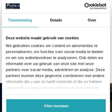
Toestemming
Details
Over
Fit Line
Deze website maakt gebruik van cookies
We gebruiken cookies om content en advertenties te
Pizza Ovens
personaliseren, om functies voor social media te bieden
en om ons websiteverkeer te analyseren. Ook delen we
informatie over uw gebruik van onze site met onze
Webshop
partners voor social media, adverteren en analyse. Deze
partners kunnen deze gegevens combineren met andere
Over Prática
informatie die u aan ze heeft verstrekt of die ze hebben
verzameld op basis van uw gebruik van hun services.
Support
EEN VOORPROEFJE VAN
Alles toestaan
PRÁTICA