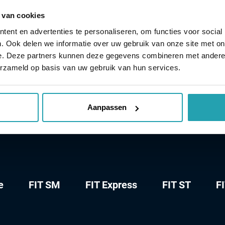
emen. Wij respecteren en handelen conform de eisen di
Webshop
 van cookies
ent en advertenties te personaliseren, om functies voor social
. Ook delen we informatie over uw gebruik van onze site met on
Over Prática
 als we daartoe door de wet worden verplicht.
e. Deze partners kunnen deze gegevens combineren met andere i
erzameld op basis van uw gebruik van hun services.
Support
Aanpassen
e
FIT SM
FIT Express
FIT ST
F