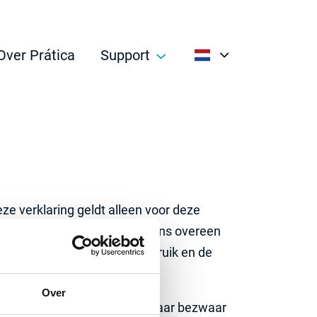
Over Prática
Support
English
Boek een demo
Pro
Français
Aanvraag service
Nederlands
Offerte aanvraag
Culinaire ondersteuning
ze verklaring geldt alleen voor deze
ite te bezoeken kom je met ons overeen
Contact
 of samenhangen met het gebruik en de
Over
r ze zijn verzameld. Als je daar bezwaar