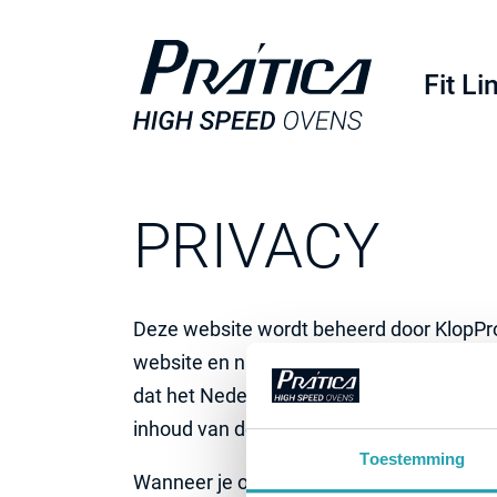
Fit Li
FIT S
FIT E
PRIVACY
FIT S
Deze website wordt beheerd door KlopPro 
FIT X
website en niet voor de website waarnaa
dat het Nederlandse recht van toepassing
FIT Li
inhoud van deze website.
Toestemming
Wanneer je ons persoonlijke gegevens vers