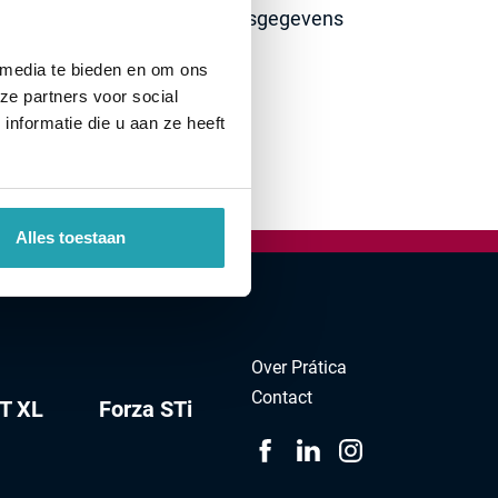
e de Wet Bescherming Persoonsgegevens
 media te bieden en om ons
ze partners voor social
nformatie die u aan ze heeft
Alles toestaan
Over Prática
Contact
IT XL
Forza STi