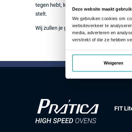
tegen hebt, kun je contact met ons opn
Deze website maakt gebruik
stelt.
We gebruiken cookies om cont
websiteverkeer te analyseren
Wij zullen je gegevens alleen overdragen
media, adverteren en analys
verstrekt of die ze hebben v
Weigeren
FIT Lit