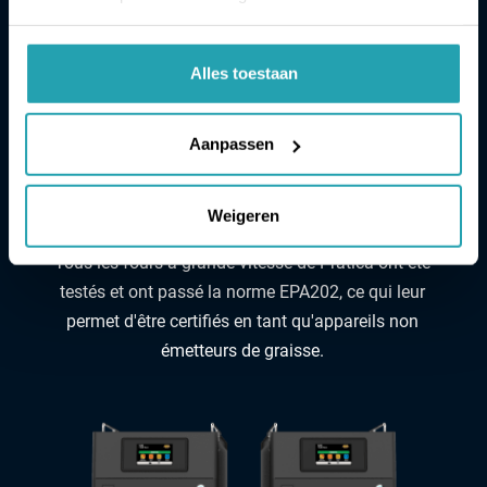
Soutien
La technologie du convertisseur catalytique
transforme la vapeur chargée de graisse en eau,
Alles toestaan
permettant ainsi au four de fonctionner sans
nécessiter de hottes d'extraction. Un convertisseur
Aanpassen
catalytique amovible permet aux opérateurs
d'effectuer le nettoyage sans avoir besoin d'un appel
de service de maintenance.
Weigeren
Tous les fours à grande vitesse de Prática ont été
testés et ont passé la norme EPA202, ce qui leur
permet d'être certifiés en tant qu'appareils non
émetteurs de graisse.