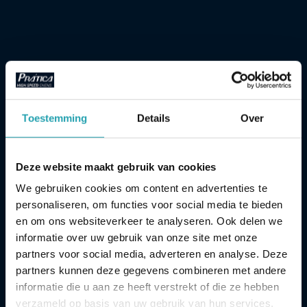
FIT EXPRESS
Toestemming
Details
Over
FONCTIONNALITÉS
Fit Line
Deze website maakt gebruik van cookies
We gebruiken cookies om content en advertenties te
Pizza Ovens
personaliseren, om functies voor social media te bieden
en om ons websiteverkeer te analyseren. Ook delen we
Accessories
informatie over uw gebruik van onze site met onze
partners voor social media, adverteren en analyse. Deze
Sans évent
partners kunnen deze gegevens combineren met andere
À propos de Prática
Aucune hotte nécessaire pour le
informatie die u aan ze heeft verstrekt of die ze hebben
fonctionnement
verzameld op basis van uw gebruik van hun services.